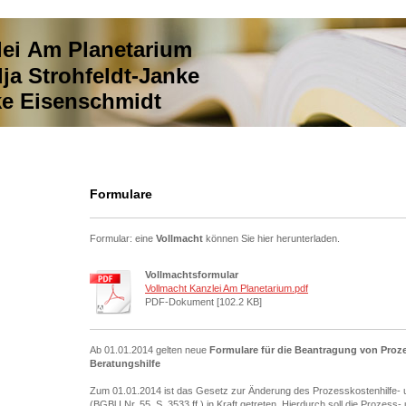
lei Am Planetarium
ja Strohfeldt-Janke
ke Eisenschmidt
Formulare
Formular: eine
Vollmacht
können Sie hier herunterladen.
Vollmachtsformular
Vollmacht Kanzlei Am Planetarium.pdf
PDF-Dokument [102.2 KB]
Ab 01.01.2014 gelten neue
Formulare für die Beantragung von Proz
Beratungshilfe
Zum 01.01.2014 ist das Gesetz zur Änderung des Prozesskostenhilfe- u
(BGBl I Nr. 55, S. 3533 ff.) in Kraft getreten. Hierdurch soll die Prozess