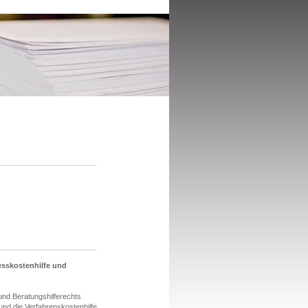
esskostenhilfe und
nd Beratungshilferechts
- und die Verfahrenskostenhilfe