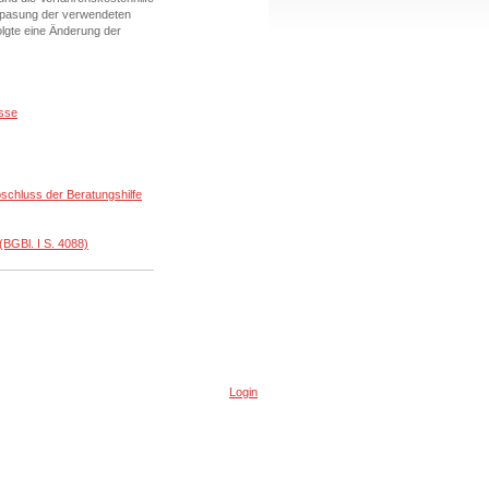
 Anpasung der verwendeten
olgte eine Änderung der
isse
schluss der Beratungshilfe
BGBl. I S. 4088)
Login