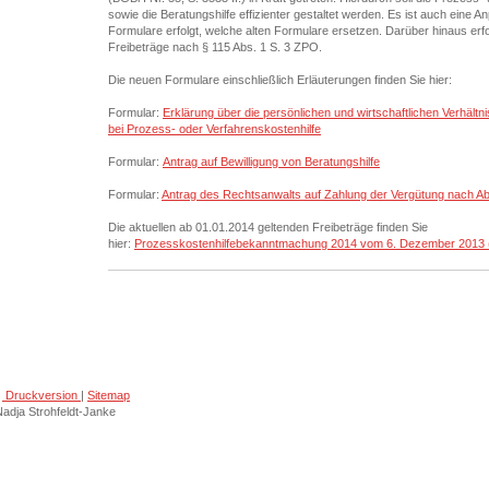
sowie die Beratungshilfe effizienter gestaltet werden. Es ist auch eine
Formulare erfolgt, welche alten Formulare ersetzen. Darüber hinaus erf
Freibeträge nach § 115 Abs. 1 S. 3 ZPO.
Die neuen Formulare einschließlich Erläuterungen finden Sie hier:
Formular:
Erklärung über die persönlichen und wirtschaftlichen Verhältn
bei Prozess- oder Verfahrenskostenhilfe
Formular:
Antrag auf Bewilligung von Beratungshilfe
Formular:
Antrag des Rechtsanwalts auf Zahlung der Vergütung nach Ab
Die aktuellen ab 01.01.2014 geltenden Freibeträge finden Sie
hier:
Prozesskostenhilfebekanntmachung 2014 vom 6. Dezember 2013 (
Druckversion
|
Sitemap
adja Strohfeldt-Janke